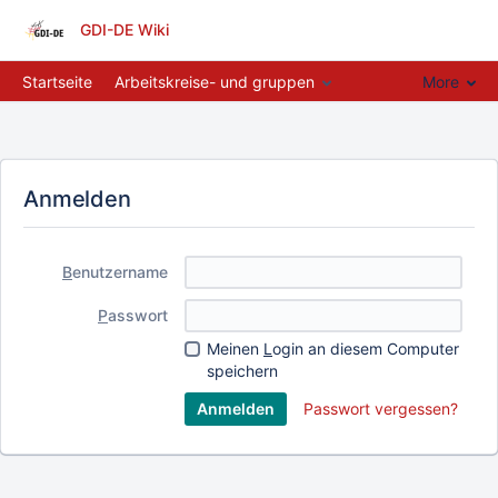
GDI-DE Wiki
Startseite
Arbeitskreise- und gruppen
More
Anmelden
B
enutzername
P
asswort
Meinen
L
ogin an diesem Computer
speichern
Passwort vergessen?