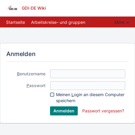
GDI-DE Wiki
Startseite
Arbeitskreise- und gruppen
More
Anmelden
B
enutzername
P
asswort
Meinen
L
ogin an diesem Computer
speichern
Passwort vergessen?