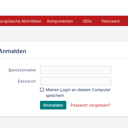
uropäische Aktivitäten
Komponenten
GDIs
Netzwerk
Anmelden
B
enutzername
P
asswort
Meinen
L
ogin an diesem Computer
speichern
Passwort vergessen?