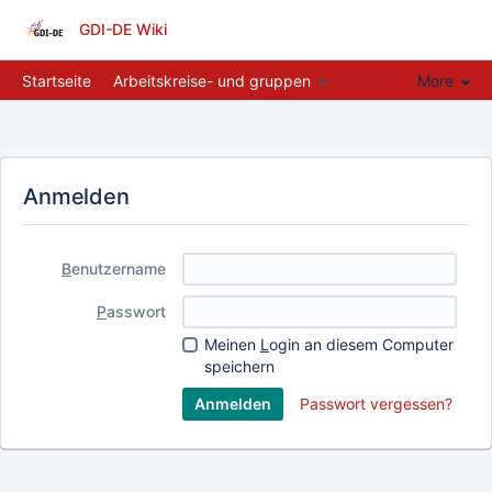
GDI-DE Wiki
Startseite
Arbeitskreise- und gruppen
More
Anmelden
B
enutzername
P
asswort
Meinen
L
ogin an diesem Computer
speichern
Passwort vergessen?