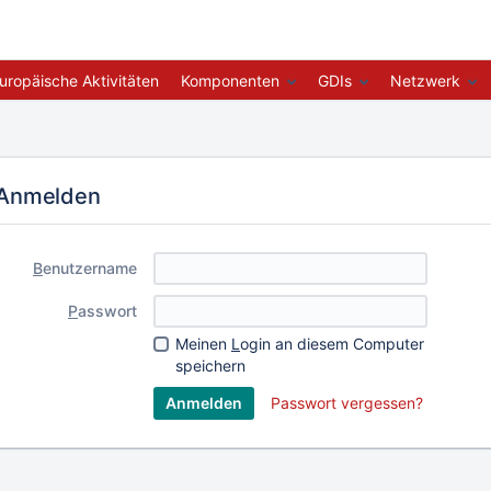
uropäische Aktivitäten
Komponenten
GDIs
Netzwerk
Anmelden
B
enutzername
P
asswort
Meinen
L
ogin an diesem Computer
speichern
Passwort vergessen?