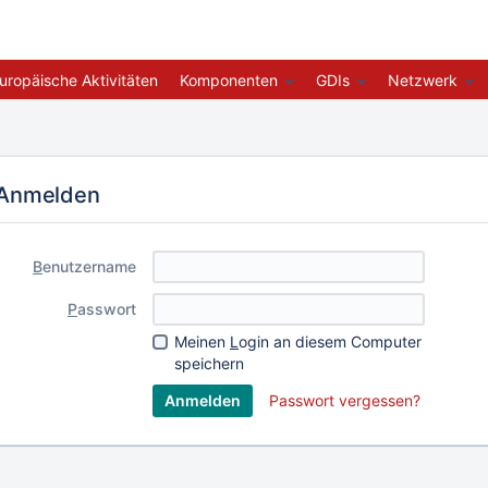
uropäische Aktivitäten
Komponenten
GDIs
Netzwerk
Anmelden
B
enutzername
P
asswort
Meinen
L
ogin an diesem Computer
speichern
Passwort vergessen?