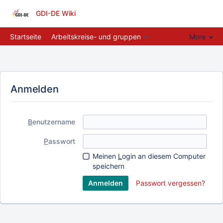
GDI-DE Wiki
Startseite
Arbeitskreise- und gruppen
More
Anmelden
B
enutzername
P
asswort
Meinen
L
ogin an diesem Computer
speichern
Passwort vergessen?