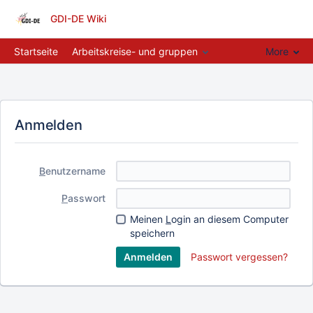
GDI-DE Wiki
Startseite
Arbeitskreise- und gruppen
More
Anmelden
B
enutzername
P
asswort
Meinen
L
ogin an diesem Computer
speichern
Passwort vergessen?