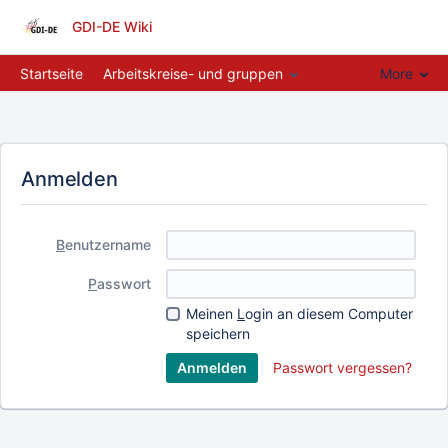
GDI-DE Wiki
Startseite
Arbeitskreise- und gruppen
More
Anmelden
B
enutzername
P
asswort
Meinen
L
ogin an diesem Computer
speichern
Passwort vergessen?