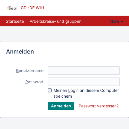
GDI-DE Wiki
Startseite
Arbeitskreise- und gruppen
More
Anmelden
B
enutzername
P
asswort
Meinen
L
ogin an diesem Computer
speichern
Passwort vergessen?