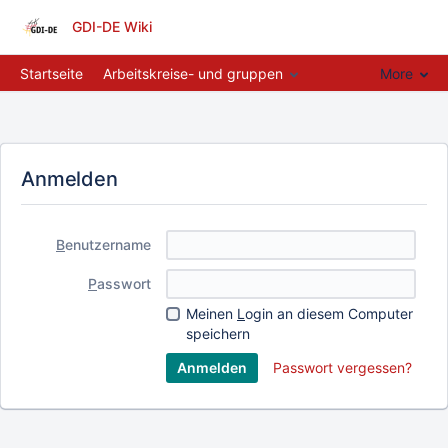
GDI-DE Wiki
Startseite
Arbeitskreise- und gruppen
More
Anmelden
B
enutzername
P
asswort
Meinen
L
ogin an diesem Computer
speichern
Passwort vergessen?