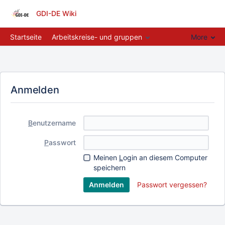
GDI-DE Wiki
Startseite
Arbeitskreise- und gruppen
More
Anmelden
B
enutzername
P
asswort
Meinen
L
ogin an diesem Computer
speichern
Passwort vergessen?