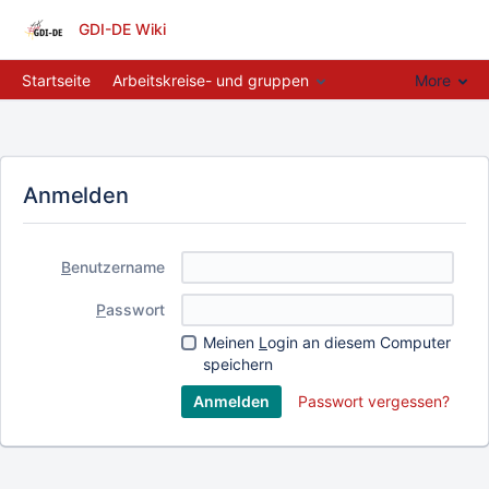
GDI-DE Wiki
Startseite
Arbeitskreise- und gruppen
More
Anmelden
B
enutzername
P
asswort
Meinen
L
ogin an diesem Computer
speichern
Passwort vergessen?