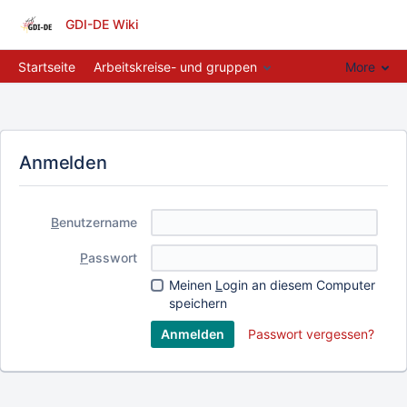
GDI-DE Wiki
Startseite
Arbeitskreise- und gruppen
More
Anmelden
B
enutzername
P
asswort
Meinen
L
ogin an diesem Computer
speichern
Passwort vergessen?