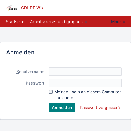
GDI-DE Wiki
Startseite
Arbeitskreise- und gruppen
More
Anmelden
B
enutzername
P
asswort
Meinen
L
ogin an diesem Computer
speichern
Passwort vergessen?