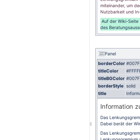
miteinander, um de
Nutzbarkeit und In-
Auf der Wiki-Seite
des Beratungsaussch
Panel
borderColor
#007F
titleColor
#FFFF
titleBGColor
#007F
borderStyle
solid
title
Inform
Information z
Das Lenkungsgremiu
Dabei berät der Wir
Das Lenkungsgremiu
Lenkungsgremium G