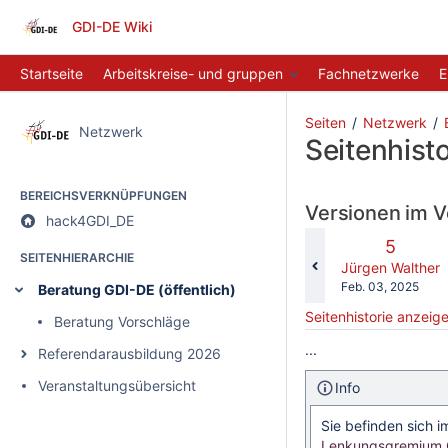
GDI-DE Wiki
Startseite
Arbeitskreise- und gruppen
Fachnetzwerke
E
Seiten
Netzwerk
Netzwerk
Seitenhisto
BEREICHSVERKNÜPFUNGEN
Versionen im V
hack4GDI_DE
Alte
5
SEITENHIERARCHIE
Version
changes.mady.b
Jürgen Walther
Gespeichert
Feb. 03, 2025
Beratung GDI-DE (öffentlich)
am
Seitenhistorie anzeig
Beratung Vorschläge
...
Referendarausbildung 2026
Veranstaltungsübersicht
Info
Sie befinden sich i
Lenkungsgremium G