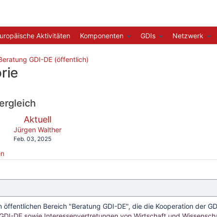
uropäische Aktivitäten
Komponenten
GDIs
Netzwerk
Beratung GDI-DE (öffentlich)
rie
ergleich
verglichen
Neue
Aktuell
mit
Version
y.user
changes.mady.by.user
Jürgen Walther
Gespeichert
Feb. 03, 2025
am
en
m öffentlichen Bereich "Beratung GDI-DE", die die Kooperation der GD
DI-DE sowie Interessenvertretungen von Wirtschaft und Wissenscha