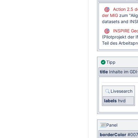
Action 2.5 
der MIG
zum "A
li
datasets and INS
INSPIRE Geo
(Pilotprojekt der
Teil des Arbeits
Tipp
title
Inhalte im GD
Livesearch
labels
hvd
Panel
borderColor
#007