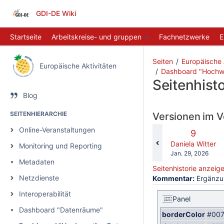
GDI-DE Wiki
Startseite
Arbeitskreise- und gruppen
Fachnetzwerke
E
Seiten
Europäische 
Europäische Aktivitäten
Dashboard "Hochwe
Seitenhisto
Blog
SEITENHIERARCHIE
Versionen im V
Online-Veranstaltungen
Alte
9
Version
changes.mady.b
Daniela Witter
Monitoring und Reporting
Gespeichert
Jan. 29, 2026
Metadaten
am
Seitenhistorie anzeig
Netzdienste
Kommentar:
Ergänzun
Interoperabilität
Panel
Dashboard "Datenräume"
borderColor
#007