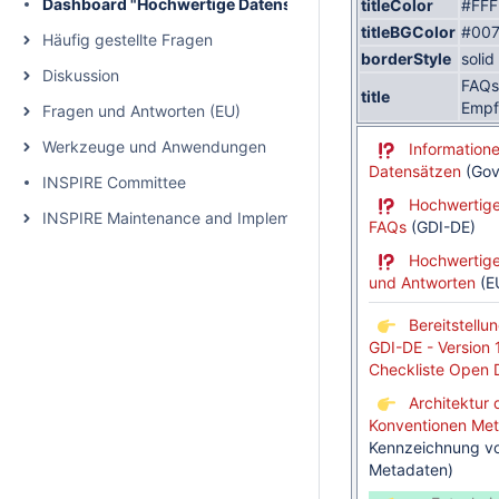
Dashboard "Hochwertige Datensätze" (HVD)
titleColor
#FFF
titleBGColor
#007
Häufig gestellte Fragen
borderStyle
solid
Diskussion
FAQs
title
Empf
Fragen und Antworten (EU)
Werkzeuge und Anwendungen
Information
Datensätzen
(Gov
INSPIRE Committee
Hochwertige
INSPIRE Maintenance and Implementation
FAQs
(GDI-DE)
Hochwertige
und Antworten
(E
Bereitstellu
GDI-DE - Version 
Checkliste Open 
Architektur 
Konventionen Me
Kennzeichnung v
Metadaten)