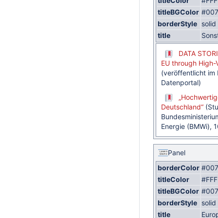
titleColor
#FFF
titleBGColor
#007
borderStyle
solid
title
Sons
DATA STORIE
EU through High-
(veröffentlicht i
Datenportal)
„Hochwertig
Deutschland“
(Stu
Bundesministerium
Energie (BMWi), 
Panel
borderColor
#007
titleColor
#FFF
titleBGColor
#007
borderStyle
solid
title
Europ