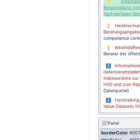
Entscheid
Bereitstellung vo
hochwertigen Ge
Handreichun
Beratungsangebo
competence cente
Arbeitshilf
Berater der öffe
Informatione
datenbereitstellen
insbesondere zur
HVD und zum Rep
Datenportal)
Handreiking
Value Datasets (
Panel
borderColor
#007