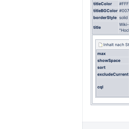
titleColor
#FFF
titleBGColor
#007
borderStyle
solid
Wiki
title
"Hoc
Inhalt nach S
max
showSpace
sort
excludeCurrent
cql