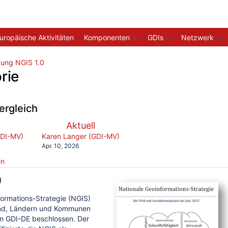
uropäische Aktivitäten
Komponenten
GDIs
Netzwerk
ung NGIS 1.0
rie
ergleich
verglichen
Neue
Aktuell
mit
ion
Version
y.user
changes.mady.by.user
GDI-MV)
Karen Langer (GDI-MV)
Gespeichert
Apr. 10, 2026
am
en
0
formations-Strategie (NGIS)
nd, Ländern und Kommunen
 GDI-DE beschlossen. Der