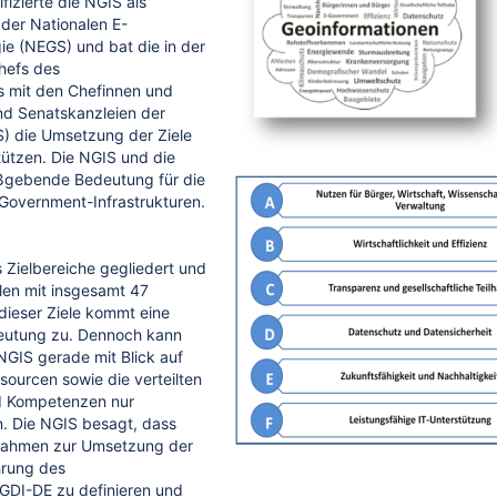
fizierte die NGIS als
der Nationalen E-
e (NEGS) und bat die in der
hefs des
 mit den Chefinnen und
nd Senatskanzleien der
) die Umsetzung der Ziele
tützen. Die NGIS und die
ßgebende Bedeutung für die
-Government-Infrastrukturen.
s Zielbereiche gegliedert und
len mit insgesamt 47
dieser Ziele kommt eine
eutung zu. Dennoch kann
GIS gerade mit Blick auf
sourcen sowie die verteilten
d Kompetenzen nur
n. Die NGIS besagt, dass
ahmen zur Umsetzung der
hrung des
DI-DE zu definieren und