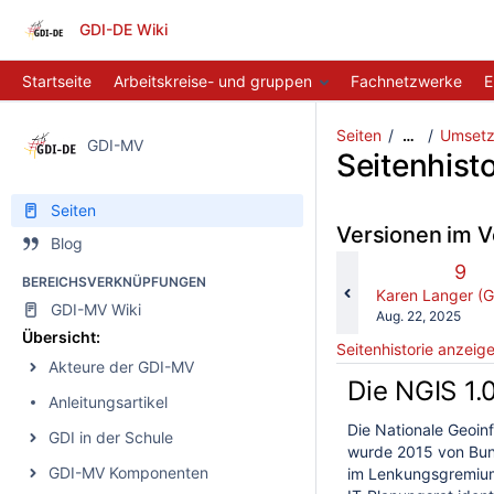
GDI-DE Wiki
Startseite
Arbeitskreise- und gruppen
Fachnetzwerke
E
Seiten
Umsetz
…
GDI-MV
Seitenhisto
Seiten
Versionen im V
Blog
Alte
9
BEREICHSVERKNÜPFUNGEN
Vers
changes.mady.b
Karen Langer (
GDI-MV Wiki
Gespeichert
Aug. 22, 2025
am
Übersicht:
Seitenhistorie anzeig
Akteure der GDI-MV
Die NGIS 1.
Anleitungsartikel
Die Nationale Geoin
GDI in der Schule
wurde 2015 von Bu
GDI-MV Komponenten
im Lenkungsgremium