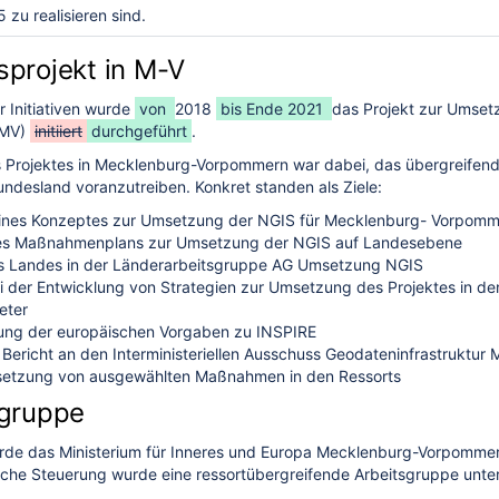
5 zu realisieren sind.
projekt in M-V
r Initiativen wurde
von
2018
bis Ende 2021
das Projekt zur Umset
 MV)
initiiert
durchgeführt
.
s Projektes in Mecklenburg-Vorpommern war dabei, das übergreifende 
undesland voranzutreiben. Konkret standen als Ziele:
eines Konzeptes zur Umsetzung der NGIS für Mecklenburg- Vorpom
ines Maßnahmenplans zur Umsetzung der NGIS auf Landesebene
es Landes in der Länderarbeitsgruppe AG Umsetzung NGIS
i der Entwicklung von Strategien zur Umsetzung des Projektes in d
eter
ung der europäischen Vorgaben zu INSPIRE
Bericht an den Interministeriellen Ausschuss Geodateninfrastrukt
msetzung von ausgewählten Maßnahmen in den Ressorts
gruppe
urde das Ministerium für Inneres und Europa Mecklenburg-Vorpommer
liche Steuerung wurde eine ressortübergreifende Arbeitsgruppe unter 