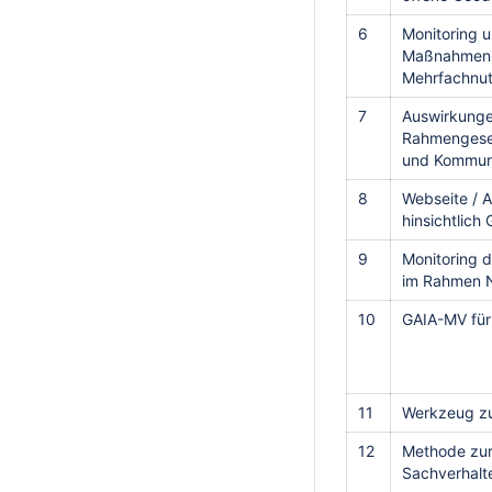
6
Monitoring 
Maßnahmens
Mehrfachnut
7
Auswirkunge
Rahmengeset
und Kommun
8
Webseite / 
hinsichtlic
9
Monitoring 
im Rahmen 
10
GAIA-MV für
11
Werkzeug z
12
Methode zur
Sachverhalt