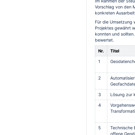
Im Rahmen der Steu
Vorschlag von den Mi
konkreten Ausarbeit
Für die Umsetzung 
Projektes gewährt w
konnten und sollte
bewertet.
Nr.
Titel
1
Geodatenche
2
Automatisier
Geofachdate
3
Lösung zur 
4
Vorgehenswe
Transformat
5
Technische E
offene Geod