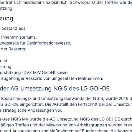
e traf sich mindestens halbjährlich. Schwerpunkt der Treffen war d
etzung.
zung
e bestand aus
 Innenministeriums,
rungsstelle für Geoinformationswesen,
 der Ressorts
 und
sierung,
nterstützung (DVZ M-V GmbH) sowie
n zugehöriger Ressorts von umgesetzten Maßnahmen.
n der AG Umsetzung NGIS des LG GDI-DE
 Koordinierungs- und Umsetzungsaufwands der NGIS, wurde 2016 
G GDI-DE eingerichtet. Die AG stellt den Fortschritt bei der Umset
he strategische Anpassungen vor.
ktes NGIS MV wurde die AG Umsetzung NGIS des LG GDI-DE durch M-V
äßigen Treffen und der Mitwirkung von Arbeitsgruppen wurden in d
ng und Ausgestaltung von Maßnahmen auf Bundesebene, die Konzep