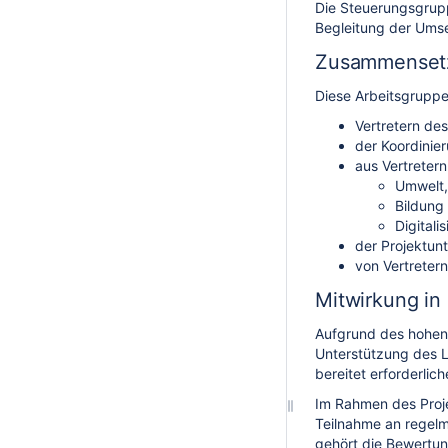
Die Steuerungsgrupp
Begleitung der Ums
Zusammenset
Diese Arbeitsgrupp
Vertretern des
der Koordinie
aus Vertretern
Umwelt,
Bildung
Digitali
der Projektu
von Vertreter
Mitwirkung i
Aufgrund des hohen
Unterstützung des L
bereitet erforderlic
Im Rahmen des Proje
Teilnahme an regelm
gehört die Bewertu