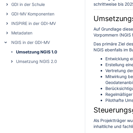
schrittweise bis 202
GDI in der Schule
GDI-MV Komponenten
Umsetzungs
INSPIRE in der GDI-MV
Auf Grundlage diese
Metadaten
Vorpommern (NGIS
NGIS in der GDI-MV
Das primäre Ziel de
NGIS ebenfalls im B
Umsetzung NGIS 1.0
Entwicklung 
Umsetzung NGIS 2.0
Erstellung e
Vertretung d
Mitwirkung be
Geodatenanbi
Berücksichtig
Regelmäßiger 
Pilothafte U
Steuerungs
Als Projektträger w
inhaltliche und fach