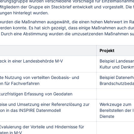
erungsgruppe wurden verschiedene Vorschläge für Einzelmaßnahme
tgliedern der Gruppe ein Steckbrief entwickelt und vorgestellt. Die f
ungen hinterlegt wurden.
wurden die Maßnahmen ausgewählt, die einen hohen Mehrwert im 
erden konnte. Es hat sich gezeigt, dass einige Maßnahmen auch dur
n. Durch eine Abstimmung wurden die umzusetzenden Maßnahmen sukz
Projekt
ck in einer Landesbehörde M-V
Beispiel Landesa
Kultur und Denkm
te Nutzung von verteilten Geobasis- und
Beispiel Datener
n für Fachverfahren
Brandschutzbeda
kurzfristigen Erfassung von Geodaten
ise und Umsetzung einer Referenzlösung zur
Werkzeuge zum
ion in das INSPIRE Datenmodell
Bereitstellen der
Dienste
valuierung der Vorteile und Hindernisse für
aten in M-V