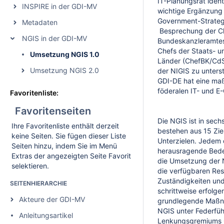
IT-Planungsrat identi
INSPIRE in der GDI-MV
wichtige Ergänzung 
Government-Strategi
Metadaten
Besprechung der C
NGIS in der GDI-MV
Bundeskanzleramtes
Chefs der Staats- u
Umsetzung NGIS 1.0
Länder (ChefBK/CdS
Umsetzung NGIS 2.0
der NIGIS zu unters
GDI-DE hat eine ma
föderalen IT- und E
Favoritenliste:
Favoritenseiten
Die NGIS ist in sech
Ihre Favoritenliste enthält derzeit
bestehen aus 15 Zie
keine Seiten. Sie fügen dieser Liste
Unterzielen. Jedem 
Seiten hinzu, indem Sie im Menü
herausragende Bed
Extras der angezeigten Seite Favorit
die Umsetzung der N
selektieren.
die verfügbaren Res
Zuständigkeiten un
SEITENHIERARCHIE
schrittweise erfolge
Akteure der GDI-MV
grundlegende Maßn
NGIS unter Federfü
Anleitungsartikel
Lenkungsgremiums G