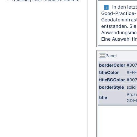
In den letz
Good-Practice-B
Geodateninfras
entstanden. Sie
Anwendungsmögl
Eine Auswahl fi
Panel
borderColor
#007
titleColor
#FFF
titleBGColor
#007
borderStyle
solid
Proz
title
GDI-