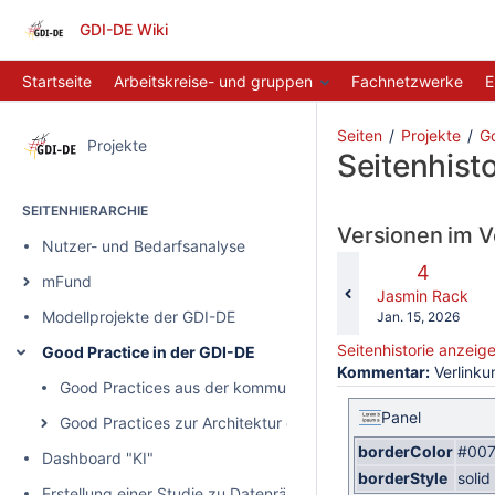
GDI-DE Wiki
Startseite
Arbeitskreise- und gruppen
Fachnetzwerke
E
Seiten
Projekte
Go
Projekte
Seitenhisto
SEITENHIERARCHIE
Versionen im V
Nutzer- und Bedarfsanalyse
Alte
4
mFund
Version
changes.mady.b
Jasmin Rack
Modellprojekte der GDI-DE
Gespeichert
Jan. 15, 2026
am
Seitenhistorie anzeig
Good Practice in der GDI-DE
Kommentar:
Verlinkun
Good Practices aus der kommunalen Praxis: Hinweise zur Ei
Panel
Good Practices zur Architektur der GDI-DE
borderColor
#007
Dashboard "KI"
borderStyle
solid
Erstellung einer Studie zu Datenräumen und Datentreuhandmo