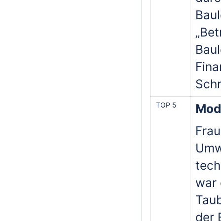
Baul
„Bet
Baul
Fina
Schr
TOP 5
Mod
Frau
Umwe
tech
war 
Taub
der 