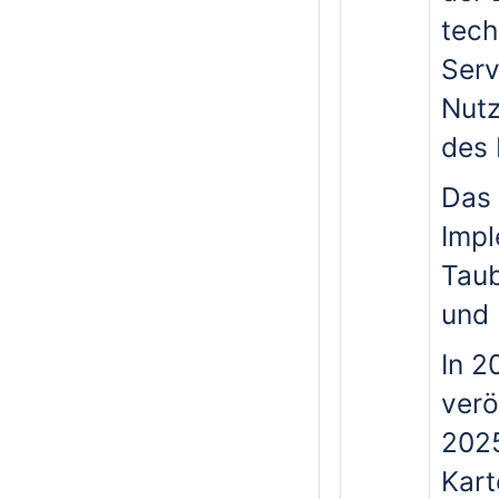
tec
Serv
Nutz
des 
Das 
Impl
Taub
und 
In 2
verö
2025
Kart