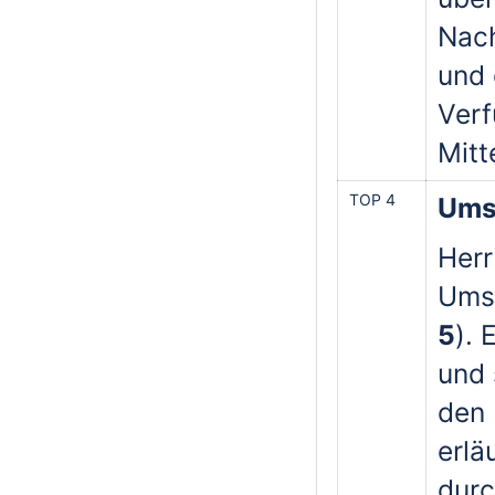
Nach
und 
Verf
Mitt
TOP 4
Ums
Herr
Umse
5
). 
und 
den 
erlä
durc