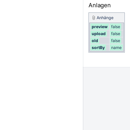
Anlagen
Anhänge
preview
false
upload
false
old
false
sortBy
name