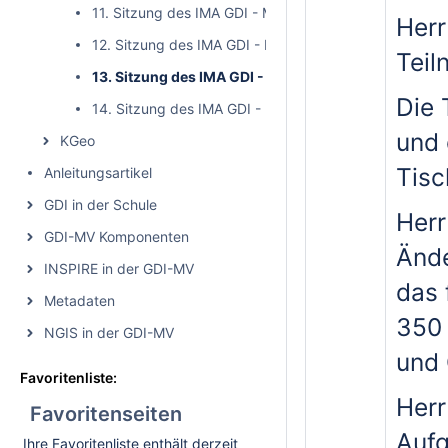
11. Sitzung des IMA GDI - MV (öffentlich)
Herr
12. Sitzung des IMA GDI - MV (öffentlich)
Teil
13. Sitzung des IMA GDI - MV (öffentlich)
Die 
14. Sitzung des IMA GDI - MV (öffentlich)
und
KGeo
Tisc
Anleitungsartikel
GDI in der Schule
Herr
GDI-MV Komponenten
Ände
INSPIRE in der GDI-MV
das 
Metadaten
350 
NGIS in der GDI-MV
und 
Favoritenliste:
Herr
Favoritenseiten
Aufg
Ihre Favoritenliste enthält derzeit