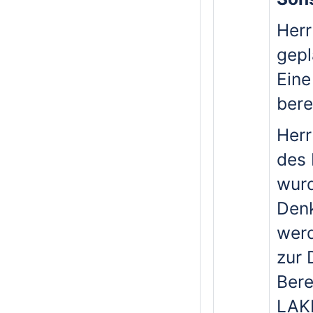
Herr
gepl
Eine
bere
Herr
des
wurd
Denk
werd
zur 
Bere
LAKD