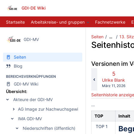
GDI-DE Wiki
Startseite
Arbeitskreise- und gruppen
Fachnetzwerke
E
Seiten
13. Sit
…
GDI-MV
Seitenhisto
Seiten
Versionen im V
Blog
v
Alte
5
BEREICHSVERKNÜPFUNGEN
m
Version
changes.mady.b
Ulrike Blank
GDI-MV Wiki
Gespeichert
März 11, 2026
am
Übersicht:
Seitenhistorie anzeig
Akteure der GDI-MV
...
AG Image zur Nachwuchsgewinnung
TOP
Inhalt
IMA GDI-MV
TOP 1
Begr
Niederschriften (öffentlich)