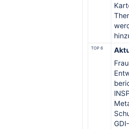
Kart
The
werd
hinz
TOP 6
Akt
Frau
Entw
beri
INSP
Meta
Schu
GDI