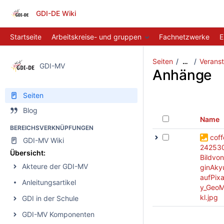
GDI-DE Wiki
Startseite
Arbeitskreise- und gruppen
Fachnetzwerke
E
Seiten
Verans
…
GDI-MV
Anhänge
Seiten
Blog
Name
BEREICHSVERKNÜPFUNGEN
coff
GDI-MV Wiki
24253
Übersicht:
Bildvo
Akteure der GDI-MV
ginAky
aufPix
Anleitungsartikel
y_GeoM
kl.jpg
GDI in der Schule
GDI-MV Komponenten