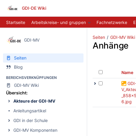
GDI-DE Wiki
Startseite
Arbeitskreise- und gruppen
Fachnetzwerke
E
Seiten
GDI-MV Wiki
GDI-MV
Anhänge
Seiten
Blog
Name
BEREICHSVERKNÜPFUNGEN
GDI
GDI-MV Wiki
V_Akte
Übersicht:
_858x
Akteure der GDI-MV
6.jpg
Anleitungsartikel
GDI in der Schule
GDI-MV Komponenten