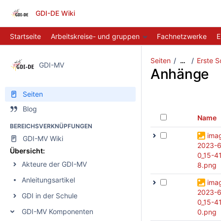
GDI-DE Wiki
Startseite
Arbeitskreise- und gruppen
Fachnetzwerke
E
Seiten
Erste S
…
GDI-MV
Anhänge
Seiten
Blog
Name
BEREICHSVERKNÜPFUNGEN
ima
GDI-MV Wiki
2023-6
Übersicht:
0_15-4
Akteure der GDI-MV
8.png
Anleitungsartikel
ima
2023-6
GDI in der Schule
0_15-4
GDI-MV Komponenten
0.png