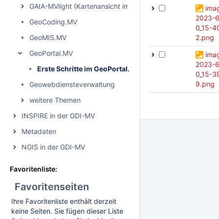
GAIA-MVlight (Kartenansicht im GeoPortal.MV)
ima
2023-6
GeoCoding.MV
0_15-4
GeoMIS.MV
2.png
GeoPortal.MV
ima
2023-6
Erste Schritte im GeoPortal.MV
0_15-3
9.png
Geowebdiensteverwaltung
weitere Themen
INSPIRE in der GDI-MV
Metadaten
NGIS in der GDI-MV
Favoritenliste:
Favoritenseiten
Ihre Favoritenliste enthält derzeit
keine Seiten. Sie fügen dieser Liste