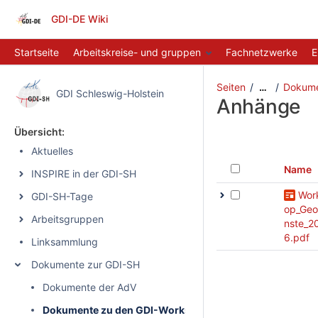
GDI-DE Wiki
Startseite
Arbeitskreise- und gruppen
Fachnetzwerke
E
Seiten
Dokume
…
GDI Schleswig-Holstein
Anhänge
Übersicht:
Aktuelles
Name
INSPIRE in der GDI-SH
Wor
GDI-SH-Tage
op_Geo
Arbeitsgruppen
nste_2
6.pdf
Linksammlung
Dokumente zur GDI-SH
Dokumente der AdV
Dokumente zu den GDI-Workshop