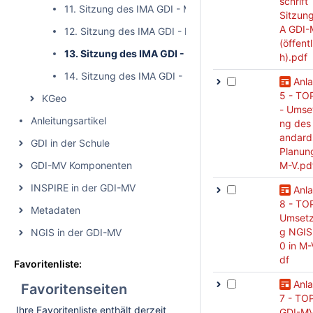
schrift 
11. Sitzung des IMA GDI - MV (öffentlich)
Sitzun
A GDI-
12. Sitzung des IMA GDI - MV (öffentlich)
(öffentl
13. Sitzung des IMA GDI - MV (öffentlich)
h).pdf
14. Sitzung des IMA GDI - MV (öffentlich)
Anl
5 - TO
KGeo
- Umse
Anleitungsartikel
ng des
andard
GDI in der Schule
Planung
GDI-MV Komponenten
M-V.pd
INSPIRE in der GDI-MV
Anl
8 - TO
Metadaten
Umset
g NGIS
NGIS in der GDI-MV
0 in M-
df
Favoritenliste:
Anl
Favoritenseiten
7 - TO
Ihre Favoritenliste enthält derzeit
GDI-MV