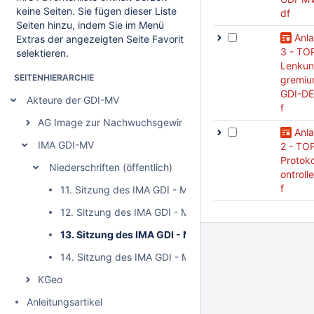
keine Seiten. Sie fügen dieser Liste
df
Seiten hinzu, indem Sie im Menü
Anl
Extras der angezeigten Seite Favorit
3 - TO
selektieren.
Lenkun
SEITENHIERARCHIE
gremi
GDI-DE
Akteure der GDI-MV
f
AG Image zur Nachwuchsgewinnung
Anl
IMA GDI-MV
2 - TOP
Protoko
Niederschriften (öffentlich)
ontroll
f
11. Sitzung des IMA GDI - MV (öffentlich)
12. Sitzung des IMA GDI - MV (öffentlich)
13. Sitzung des IMA GDI - MV (öffentlich)
14. Sitzung des IMA GDI - MV (öffentlich)
KGeo
Anleitungsartikel