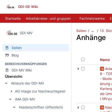
GDI-DE Wiki
Startseite
Arbeitskreise- und gruppen
Fachnetzwerke
E
Seiten
13. Sit
…
GDI-MV
Anhänge
Seiten
Blog
Name
BEREICHSVERKNÜPFUNGEN
Anl
GDI-MV Wiki
6 - TO
Übersicht:
- Mode
Akteure der GDI-MV
ierung
Karten
AG Image zur Nachwuchsgewinnung
als Um
t MV.p
IMA GDI-MV
Niederschriften (öffentlich)
Nie