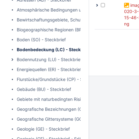
ima
Atmosphärische Bedingungen und meteorologisch-geografis
020-3-
15-46-
Bewirtschaftungsgebiete, Schutzgebiete, geregelte Gebiete 
ng
Biogeographische Regionen (BR) - Steckbrief
Boden (SO) - Steckbrief
Bodenbedeckung (LC) - Steckbrief
Bodennutzung (LU) - Steckbrief
Energiequellen (ER) - Steckbrief
Flurstücke/Grundstücke (CP) - Steckbrief
Gebäude (BU) - Steckbrief
Gebiete mit naturbedingten Risiken (NZ) - Steckbrief
Geografische Bezeichnungen (GN) - Steckbrief
Geografische Gittersysteme (GG) - Steckbrief
Geologie (GE) - Steckbrief
Geologie (GE) - Steckbrief - Erläuterungen zum Teilbereich