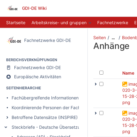
GDI-DE Wiki
Startseite
Arbeitskreise- und gruppen
Fachnetzwerke
E
Seiten
Bodenb
…
Fachnetzwerke GDI-DE
Anhänge
BEREICHSVERKNÜPFUNGEN
Fachnetzwerke GDI-DE
Name
Europäische Aktivitäten
ima
SEITENHIERARCHIE
020-3-
15-28-
Fachübergreifende Informationen
png
Koordinierende Personen der Fachnetzwerke
ima
Betroffene Datensätze (INSPIRE)
020-3-
15-28-
Steckbriefe - Deutsche Übersetzungen der INSPIRE Technica
png
Adressen (AD) - Steckbrief