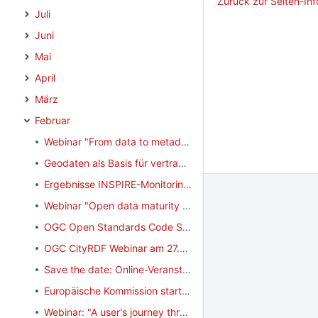
Zurück zur Seiten-Inf
Juli
Juni
Mai
April
März
Februar
Webinar "From data to metadata: enhancing quality across borders" am 07.03.2025
Geodaten als Basis für vertrauenswürdige Datenräume - Studie aus der Schweiz
Ergebnisse INSPIRE-Monitoring 2024 veröffentlicht
Webinar "Open data maturity in Europe 2024: best practices and key takeaways" am 28.02.2025
OGC Open Standards Code Sprint am 25.-27.03.2025
OGC CityRDF Webinar am 27.02.2025
Save the date: Online-Veranstaltung "GDI-DE4EU" am 03.04.2025
Europäische Kommission startet öffentliche Konsultation zur Novellierung der INSPIRE-Richtlinie
Webinar: "A user's journey through the Portal" (Interoperable Europe Portal) am 21.02.2025