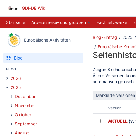
GDI-DE Wiki
Startseite
Arbeitskreise- und gruppen
Fachnetzwerke
E
Blog-Eintrag
2025
Europäische Aktivitäten
Europäische Kommiss
Seitenhisto
Blog
BLOG
Zeigen Sie historische
Ältere Versionen könn
2026
automatisch gelöscht
2025
Dezember
November
Version
Oktober
AKTUELL
(v. 
September
August