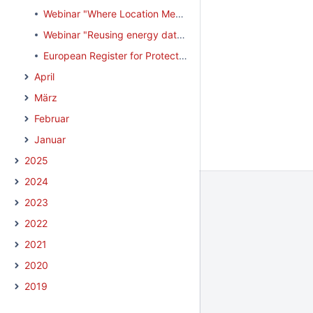
Webinar "Where Location Meets AI - Get started with GeoAI" am 10.06.2026
Webinar "Reusing energy data: working towards a smarter and greener Europe" am 22.05.2026
European Register for Protected Data (ERDP) - zentrales Verzeichnis für nicht-offene öffentliche Daten
April
März
Februar
Januar
2025
2024
2023
2022
2021
2020
2019