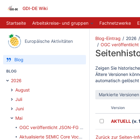
GDI-DE Wiki
Startseite
Arbeitskreise- und gruppen
Fachnetzwerke
E
Blog-Eintrag
2026
Europäische Aktivitäten
OGC veröffentlich
Seitenhisto
Blog
Zeigen Sie historische
BLOG
Ältere Versionen könn
2026
automatisch gelöscht
August
Juli
Version
Juni
Mai
AKTUELL
(v. 
OGC veröffentlicht JSON-FG Standard
Aktualisierte SEMIC Core Vocabularies und neues Core Vocabularies Handbook 2.0.0 veröffentlicht
Zurück zur Seiten-Inf