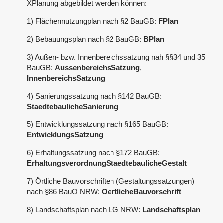
XPlanung abgebildet werden können:
1) Flächennutzungplan nach §2 BauGB:
FPlan
2) Bebauungsplan nach §2 BauGB:
BPlan
3) Außen- bzw. Innenbereichssatzung nah §§34 und 35
BauGB:
AussenbereichsSatzung
,
InnenbereichsSatzung
4) Sanierungssatzung nach §142 BauGB:
StaedtebaulicheSanierung
5) Entwicklungssatzung nach §165 BauGB:
EntwicklungsSatzung
6) Erhaltungssatzung nach §172 BauGB:
ErhaltungsverordnungStaedtebaulicheGestalt
7) Örtliche Bauvorschriften (Gestaltungssatzungen)
nach §86 BauO NRW:
OertlicheBauvorschrift
8) Landschaftsplan nach LG NRW:
Landschaftsplan