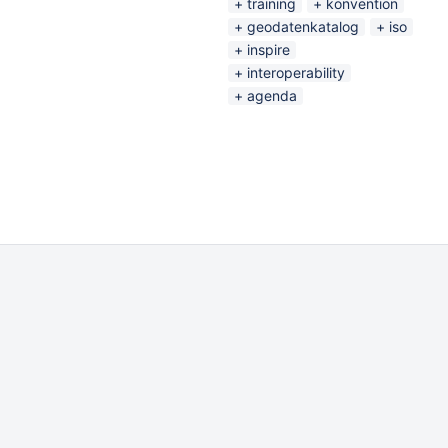
training
konvention
geodatenkatalog
iso
inspire
interoperability
agenda