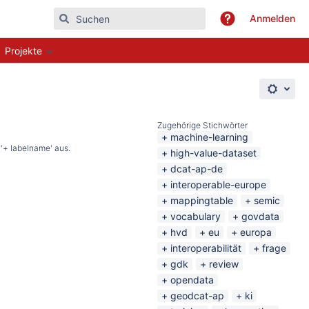
Anmelden
Projekte
Zugehörige Stichwörter
machine-learning
'+ labelname' aus.
high-value-dataset
dcat-ap-de
interoperable-europe
mappingtable
semic
vocabulary
govdata
hvd
eu
europa
interoperabilität
frage
gdk
review
opendata
geodcat-ap
ki