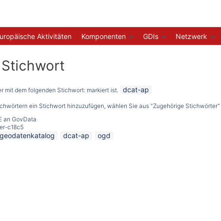
uropäische Aktivitäten
Komponenten
GDIs
Netzwerk
t Stichwort
dcat-ap
der mit dem folgenden Stichwort: markiert ist.
ichwörtern ein Stichwort hinzuzufügen, wählen Sie aus "Zugehörige Stichwörter" 
E an GovData
er-c18c5
geodatenkatalog
dcat-ap
ogd