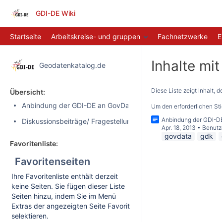
GDI-DE Wiki
Startseite
Arbeitskreise- und gruppen
Fachnetzwerke
E
Inhalte mi
Geodatenkatalog.de
Diese Liste zeigt Inhalt, 
Übersicht:
Anbindung der GDI-DE an GovData
Um den erforderlichen St
Anbindung der GDI-D
Diskussionsbeiträge/ Fragestellungen
Apr. 18, 2013
•
Benutz
govdata
gdk
Favoritenliste:
Favoritenseiten
Ihre Favoritenliste enthält derzeit
keine Seiten. Sie fügen dieser Liste
Seiten hinzu, indem Sie im Menü
Extras der angezeigten Seite Favorit
selektieren.