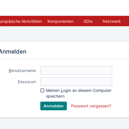
uropäische Aktivitäten
Komponenten
GDIs
Netzwerk
Anmelden
B
enutzername
P
asswort
Meinen
L
ogin an diesem Computer
speichern
Passwort vergessen?