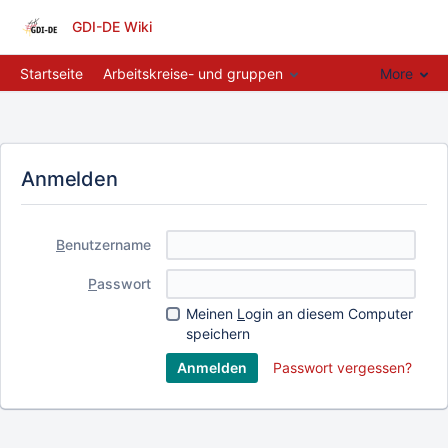
GDI-DE Wiki
Startseite
Arbeitskreise- und gruppen
More
Anmelden
B
enutzername
P
asswort
Meinen
L
ogin an diesem Computer
speichern
Passwort vergessen?