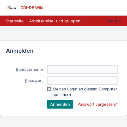
GDI-DE Wiki
Startseite
Arbeitskreise- und gruppen
More
Anmelden
B
enutzername
P
asswort
Meinen
L
ogin an diesem Computer
speichern
Passwort vergessen?