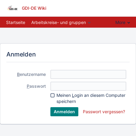
GDI-DE Wiki
Startseite
Arbeitskreise- und gruppen
More
Anmelden
B
enutzername
P
asswort
Meinen
L
ogin an diesem Computer
speichern
Passwort vergessen?