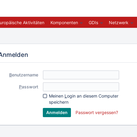
uropäische Aktivitäten
Komponenten
GDIs
Netzwerk
Anmelden
B
enutzername
P
asswort
Meinen
L
ogin an diesem Computer
speichern
Passwort vergessen?