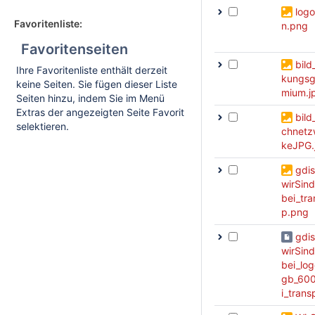
logo
Favoritenliste:
n.png
Favoritenseiten
bild
Ihre Favoritenliste enthält derzeit
kungsg
keine Seiten. Sie fügen dieser Liste
mium.j
Seiten hinzu, indem Sie im Menü
Extras der angezeigten Seite Favorit
bild
selektieren.
chnetz
keJPG.
gdis
wirSin
bei_tra
p.png
gdis
wirSin
bei_log
gb_60
i_transp