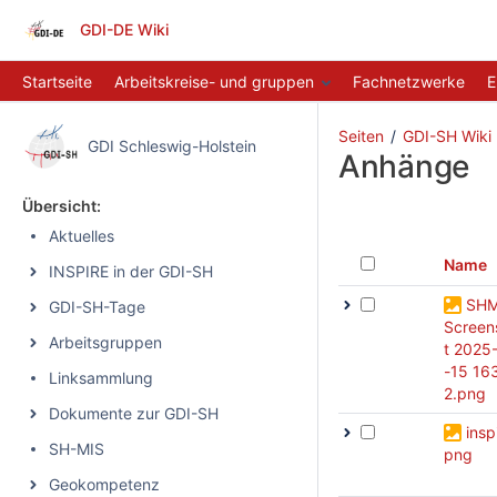
GDI-DE Wiki
Startseite
Arbeitskreise- und gruppen
Fachnetzwerke
E
Seiten
GDI-SH Wiki
GDI Schleswig-Holstein
Anhänge
Übersicht:
Aktuelles
Name
INSPIRE in der GDI-SH
SHM
GDI-SH-Tage
Screen
Arbeitsgruppen
t 2025
-15 16
Linksammlung
2.png
Dokumente zur GDI-SH
insp
SH-MIS
png
Geokompetenz