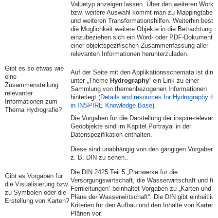
Valuetyp anzeigen lassen. Über den weiteren Workf
bzw. weitere Auswahl kommt man zu Mappingtabell
und weiteren Transformationshilfen. Weiterhin beste
die Möglichkeit weitere Objekte in die Betrachtung
einzubeziehen sich ein Word- oder PDF-Dokument m
einer objektspezifischen Zusammenfassung aller
relevanten Informationen herunterzuladen.
Gibt es so etwas wie
Auf der Seite mit den Applikationsschemata ist direk
eine
unter „Theme
Hydrography
“ ein Link zu einer
Zusammenstellung
Sammlung von themenbezogenen Informationen
relevanter
hinterlegt (
Details and resources for Hydrography t
Informationen zum
in INSPIRE Knowledge Base
).
Thema Hydrografie?
Die Vorgaben für die Darstellung der inspire-relevant
Geoobjekte sind im Kapitel Portrayal in der
Datenspezifikation enthalten.
Diese sind unabhängig von den gängigen Vorgaben,
z. B. DIN zu sehen..
Die DIN 2425 Teil 5 „Planwerke für die
Gibt es Vorgaben für
Versorgungswirtschaft, die Wasserwirtschaft und für
die Visualisierung bzw.
Fernleitungen“ beinhaltet Vorgaben zu „Karten und
zu Symbolen oder die
Pläne der Wasserwirtschaft“. Die DIN gibt einheitlic
Erstellung von Karten?
Kriterien für den Aufbau und den Inhalte von Karten
Plänen vor.