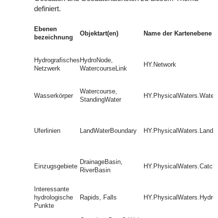
definiert.
Ebenen
Objektart(en)
Name der Kartenebene
bezeichnung
Hydrografisches
HydroNode,
HY.Network
Netzwerk
WatercourseLink
Watercourse,
Wasserkörper
HY.PhysicalWaters.Water
StandingWater
Uferlinien
LandWaterBoundary
HY.PhysicalWaters.LandW
DrainageBasin,
Einzugsgebiete
HY.PhysicalWaters.Catch
RiverBasin
Interessante
hydrologische
Rapids, Falls
HY.PhysicalWaters.HydroP
Punkte