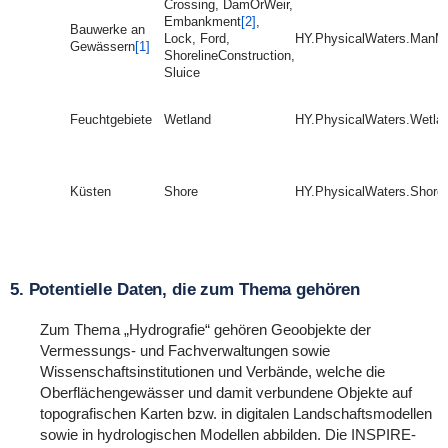
Crossing, DamOrWeir,
Embankment
[2]
,
Bauwerke an
Lock, Ford,
HY.PhysicalWaters.ManM
Gewässern
[1]
ShorelineConstruction,
Sluice
Feuchtgebiete
Wetland
HY.PhysicalWaters.Wetla
Küsten
Shore
HY.PhysicalWaters.Shore
5. Potentielle Daten, die zum Thema gehören
Zum Thema „Hydrografie“ gehören Geoobjekte der
Vermessungs- und Fachverwaltungen sowie
Wissenschaftsinstitutionen und Verbände, welche die
Oberflächengewässer und damit verbundene Objekte auf
topografischen Karten bzw. in digitalen Landschaftsmodellen
sowie in hydrologischen Modellen abbilden. Die INSPIRE-