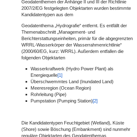
Geodatenthemen der Anhänge II und III der Richtlinie
2007/2/EG festgelegten Objektarten wurden bestimmte
Kandidatentypen aus dem
Geodatenthema „Hydrografie“ entfernt. Es entfällt der
Themenabschnitt „Management- und
Berichterstattungseinheiten, primär für die abgegrenzten
WRRL-Wasserkörper der Wasserrahmenrichtlinie“
(2000/60/EG, kurz: WRRL). Außerdem entfallen die
folgenden Objektarten
Wasserkraftwerk (Hydro Power Plant) als
Energiequelle
[1]
Überschwemmtes Land (Inundated Land)
Meeresregion (Ocean Region)
Rohrleitung (Pipe)
Pumpstation (Pumping Station)
[2]
Die Kandidatentypen Feuchtgebiet (Wetland), Küste
(Shore) sowie Böschung (Embankment) sind nunmehr
reguläre Objektarten des Geodatenthemas