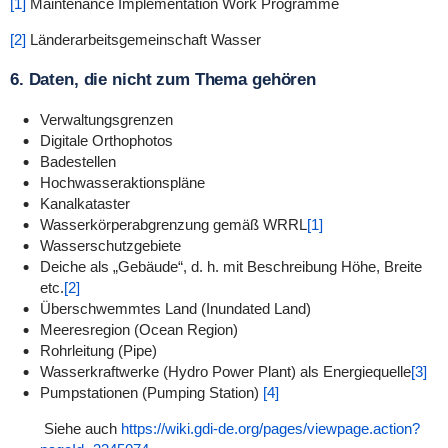
[1]
Maintenance Implementation Work Programme
[2]
Länderarbeitsgemeinschaft Wasser
6. Daten, die nicht zum Thema gehören
Verwaltungsgrenzen
Digitale Orthophotos
Badestellen
Hochwasseraktionspläne
Kanalkataster
Wasserkörperabgrenzung gemäß WRRL
[1]
Wasserschutzgebiete
Deiche als „Gebäude“, d. h. mit Beschreibung Höhe, Breite
etc.
[2]
Überschwemmtes Land (Inundated Land)
Meeresregion (Ocean Region)
Rohrleitung (Pipe)
Wasserkraftwerke (Hydro Power Plant) als Energiequelle
[3]
Pumpstationen (Pumping Station)
[4]
Siehe auch
https://wiki.gdi-de.org/pages/viewpage.action?