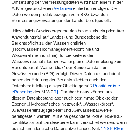
Umsetzung der Vermessungsdaten wird nach einem in der
AdV abgesprochenen
Verfahren
einheitlich erfolgen. Die
Daten werden produktbezogen vom BKG bzw. den
Vermessungsverwaltungen der Länder bereitgestellt.
Hinsichtlich Gewässergeometrien besteht als ein prioritärer
Anwendungsfall auf Landes- und Bundesebene die
Berichtspflicht zu den Wasserrichtlinien
(Hochwasserrisikomanagement-Richtlinie und
Wasserrahmenrichtlinie), für die seitens der
Wasserwirtschaftsfachverwaltung eine Datenmeldung zum
Berichtsportal „Wasserblick“ der Bundesanstalt für
Gewässerkunde (BfG) erfolgt. Dieser Datenbestand dient
neben der Erfüllung der Berichtspflichten auch der
Datenbereitstellung einiger Objekte gemäß
Prioritätenliste
eReporting
des MIWP
[1]
. Darüber hinaus können aus
diesem Datenbestand aber auch bestimmte Objekte der
Ebenen „Hydrografisches Netzwerk“, „Wasserkörper“,
„Gewässereinzugsgebiete“ und „Gewässerbauwerke“
bereitgestellt werden. Auf eine gesonderte lokale INSPIRE-
Identifikation auf Landesebene kann verzichtet werden, wenn
es sich um identische Datensätze handelt (vgl.
"INSPIRE in