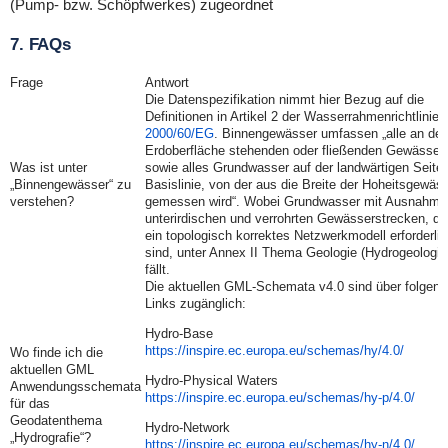
(Pump- bzw. Schöpfwerkes) zugeordnet
7. FAQs
Frage
Antwort
Die Datenspezifikation nimmt hier Bezug auf die
Definitionen in Artikel 2 der Wasserrahmenrichtlinie
2000/60/EG
. Binnengewässer umfassen „alle an der
Erdoberfläche stehenden oder fließenden Gewässer
Was ist unter
sowie alles Grundwasser auf der landwärtigen Seite 
„Binnengewässer“ zu
Basislinie, von der aus die Breite der Hoheitsgewäs
verstehen?
gemessen wird“. Wobei Grundwasser mit Ausnahme
unterirdischen und verrohrten Gewässerstrecken, die
ein topologisch korrektes Netzwerkmodell erforderli
sind, unter Annex II Thema Geologie (Hydrogeologie
fällt.
Die aktuellen GML-Schemata v4.0 sind über folgend
Links zugänglich:
Hydro-Base
https://inspire.ec.europa.eu/schemas/hy/4.0/
Wo finde ich die
aktuellen GML
Hydro-Physical Waters
Anwendungsschemata
https://inspire.ec.europa.eu/schemas/hy-p/4.0/
für das
Geodatenthema
Hydro-Network
„Hydrografie“?
https://inspire.ec.europa.eu/schemas/hy-n/4.0/