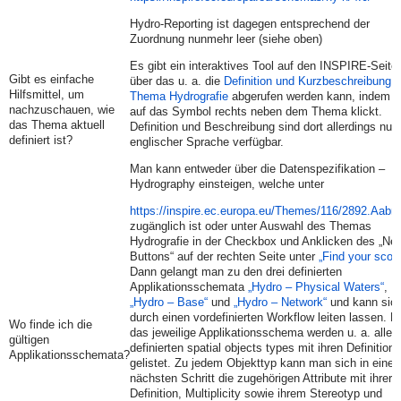
Hydro-Reporting ist dagegen entsprechend der
Zuordnung nunmehr leer (siehe oben)
Es gibt ein interaktives Tool auf den INSPIRE-Seite
Gibt es einfache
über das u. a. die
Definition und Kurzbeschreibung 
Hilfsmittel, um
Thema Hydrografie
abgerufen werden kann, indem 
nachzuschauen, wie
auf das Symbol rechts neben dem Thema klickt.
das Thema aktuell
Definition und Beschreibung sind dort allerdings nur 
definiert ist?
englischer Sprache verfügbar.
Man kann entweder über die Datenspezifikation –
Hydrography einsteigen, welche unter
https://inspire.ec.europa.eu/Themes/116/2892.Aabru
zugänglich ist oder unter Auswahl des Themas
Hydrografie in der Checkbox und Anklicken des „Nex
Buttons“ auf der rechten Seite unter
„Find your scop
Dann gelangt man zu den drei definierten
Applikationsschemata
„Hydro – Physical Waters“
,
„Hydro – Base“
und
„Hydro – Network“
und kann sic
durch einen vordefinierten Workflow leiten lassen. F
Wo finde ich die
das jeweilige Applikationsschema werden u. a. alle
gültigen
definierten spatial objects types mit ihren Definition
Applikationsschemata?
gelistet. Zu jedem Objekttyp kann man sich in eine
nächsten Schritt die zugehörigen Attribute mit ihrer
Definition, Multiplicity sowie ihrem Stereotyp und