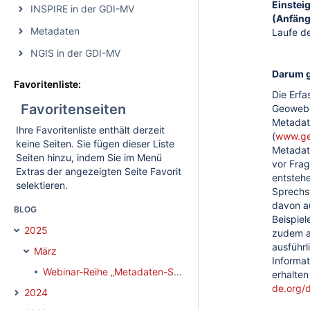
Einstei
INSPIRE in der GDI-MV
(Anfäng
Metadaten
Laufe d
NGIS in der GDI-MV
Darum g
Favoritenliste:
Die Erf
Favoritenseiten
Geowebd
Metadat
Ihre Favoritenliste enthält derzeit
(
www.ge
keine Seiten. Sie fügen dieser Liste
Metadat
Seiten hinzu, indem Sie im Menü
vor Frag
Extras der angezeigten Seite Favorit
entsteh
selektieren.
Sprechs
davon a
BLOG
Beispiel
2025
zudem a
ausführl
März
Informa
Webinar-Reihe „Metadaten-Sprechstunde“
erhalten
de.org/
2024