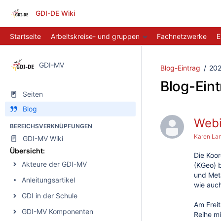
GDI-DE Wiki
Startseite
Arbeitskreise- und gruppen
Fachnetzwerke
E
GDI-MV
Blog-Eintrag
20
Blog-Ein
Seiten
Blog
Webi
BEREICHSVERKNÜPFUNGEN
Karen La
GDI-MV Wiki
Übersicht:
Die Koor
Akteure der GDI-MV
(KGeo) 
und Meta
Anleitungsartikel
wie auc
GDI in der Schule
Am Freit
GDI-MV Komponenten
Reihe m