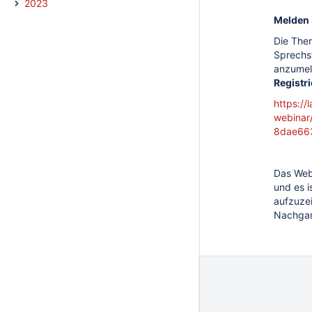
2023
Melden 
Die The
Sprechst
anzumel
Registr
https:/
webinar
8dae66
Das Web
und es i
aufzuze
Nachgan