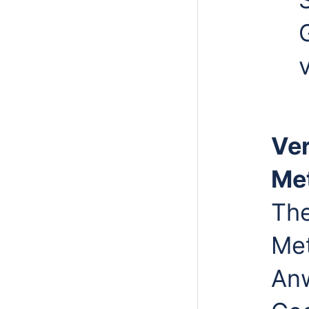
Ve
Me
Th
Met
An