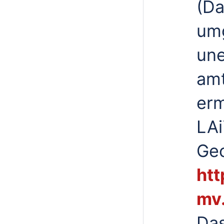
(Da
umg
une
amt
erm
LAi
Ge
htt
mv
Das