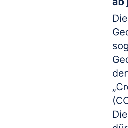
ab 
Die
Geo
so
Geo
den
„Cr
(C
Die
dür