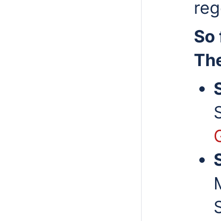
reg
So 
Th