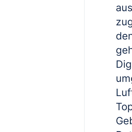
aus
zug
den
geh
Dig
umg
Luf
Top
Geb