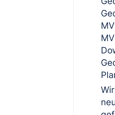
Ge
Geo
MVl
MVp
Dow
Geo
Pla
Wir
ne
gef