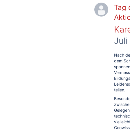
Tag 
Akti
Kar
Juli
Nach dem
dem Sch
spannen
Vermess
Bildung
Leidens
teilen.
Besonder
zwischen
Gelegenh
technisc
vielleic
Geowiss