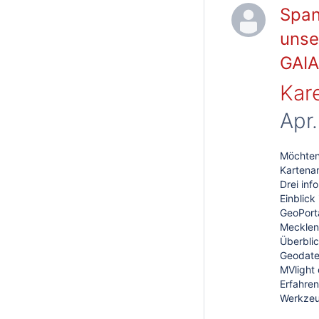
Span
unse
GAIA
Kar
Apr
Möchten
Kartena
Drei inf
Einblick
GeoPorta
Mecklen
Überblic
Geodaten
MVlight 
Erfahren
Werkzeu