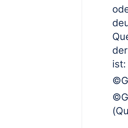
ode
deu
Que
der
ist:
©G
©G
(Qu