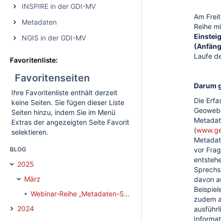
INSPIRE in der GDI-MV
Am Freit
Metadaten
Reihe m
Einstei
NGIS in der GDI-MV
(Anfäng
Laufe d
Favoritenliste:
Favoritenseiten
Darum g
Ihre Favoritenliste enthält derzeit
Die Erf
keine Seiten. Sie fügen dieser Liste
Geowebd
Seiten hinzu, indem Sie im Menü
Metadat
Extras der angezeigten Seite Favorit
(
www.ge
selektieren.
Metadat
BLOG
vor Frag
entsteh
2025
Sprechs
März
davon a
Beispiel
Webinar-Reihe „Metadaten-Sprechstunde“
zudem a
2024
ausführl
Informa