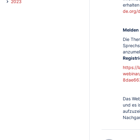
2023
erhalten
de.org/
Melden 
Die The
Sprechst
anzumel
Registr
https:/
webinar
8dae66
Das Web
und es i
aufzuze
Nachgan