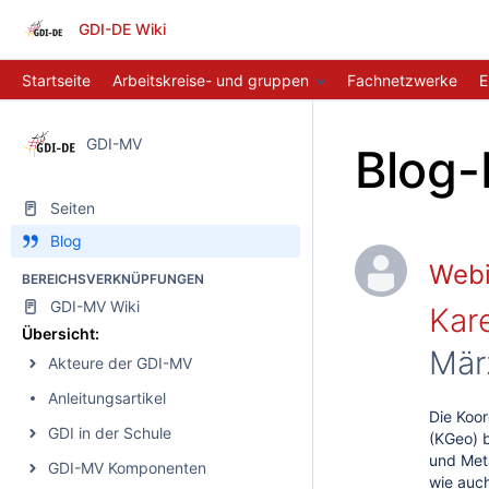
GDI-DE Wiki
Startseite
Arbeitskreise- und gruppen
Fachnetzwerke
E
GDI-MV
Blog-
Seiten
Blog
Webi
BEREICHSVERKNÜPFUNGEN
GDI-MV Wiki
Kar
Übersicht:
Mär
Akteure der GDI-MV
Anleitungsartikel
Die Koor
GDI in der Schule
(KGeo) 
und Meta
GDI-MV Komponenten
wie auc