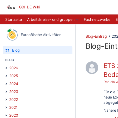
GDI-DE Wiki
Startseite
Arbeitskreise- und gruppen
Fachnetzwerke
E
Europäische Aktivitäten
Blog-Eintrag
20
Blog-Ein
Blog
BLOG
ETS 
2026
Bode
2025
Daniela W
2024
2023
Für die
neue Ex
2022
abgegeb
2021
Nähere 
2020