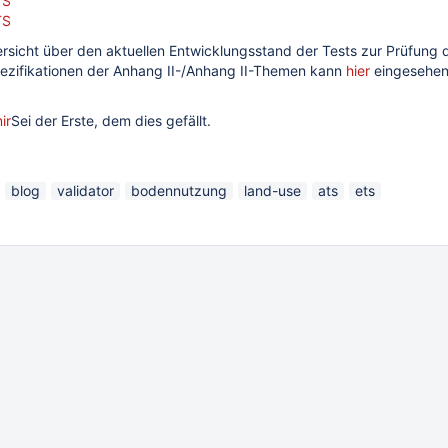
TS
TS
rsicht über den aktuellen Entwicklungsstand der Tests zur Prüfung
ezifikationen der Anhang II-/Anhang II-Themen kann
hier
eingesehen
ir
Sei der Erste, dem dies gefällt.
blog
validator
bodennutzung
land-use
ats
ets