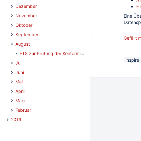
A
Dezember
E
November
Eine Übe
Datensp
Oktober
September
Gefällt m
August
ETS zur Prüfung der Konformität von Datensätzen zum Thema Bodennutzung steht zum Testen bereit
inspire
Juli
Juni
Mai
April
März
Februar
2019