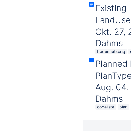
Existing
LandUseC
Okt. 27,
Dahms
bodennutzung
Planned 
PlanTyp
Aug. 04,
Dahms
codeliste
plan