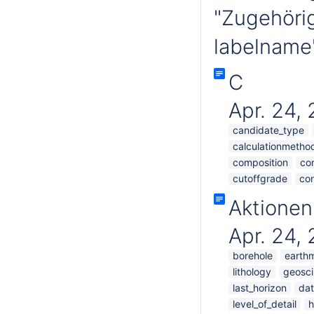
"Zugehörig
labelname'
C
Apr. 24,
candidate_type
calculationmetho
composition
co
cutoffgrade
con
Aktione
Apr. 24,
borehole
earthm
lithology
geosci
last_horizon
dat
level_of_detail
h