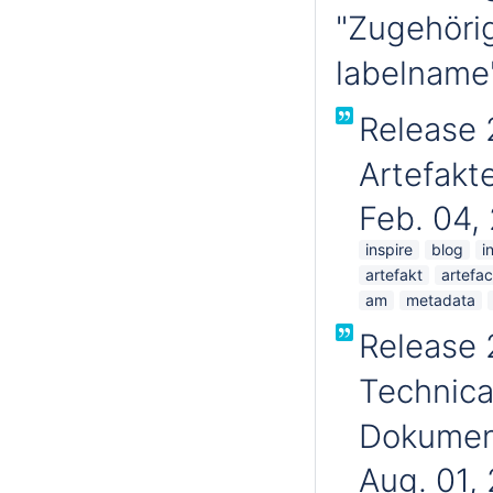
"Zugehörig
labelname'
Release 
Artefakte
Feb. 04,
inspire
blog
i
artefakt
artefac
am
metadata
Release 
Technica
Dokument
Aug. 01,