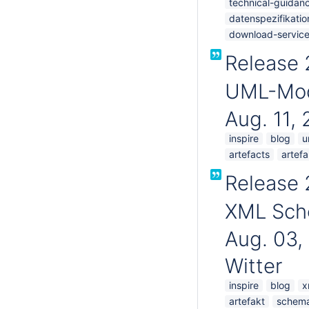
technical-guidan
datenspezifikatio
download-servic
Release 
UML-Mode
Aug. 11,
inspire
blog
u
artefacts
artefa
Release 
XML Sche
Aug. 03,
Witter
inspire
blog
x
artefakt
schem