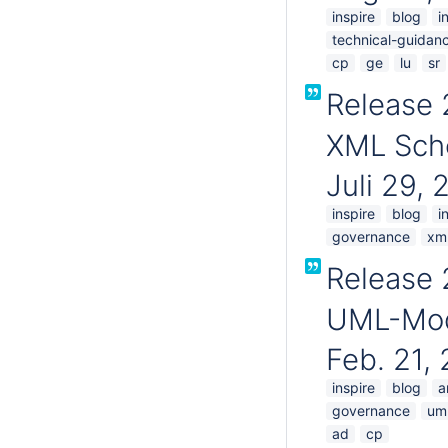
inspire
blog
i
technical-guidan
cp
ge
lu
sr
Release 
XML Sche
Juli 29,
inspire
blog
i
governance
xm
Release 
UML-Mode
Feb. 21,
inspire
blog
a
governance
um
ad
cp