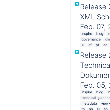
Release 
XML Sche
Feb. 07,
inspire
blog
i
governance
xm
lu
ef
pf
ad
Release 
Technica
Dokument
Feb. 05,
inspire
blog
i
technical-guidan
metadata
view-
tn
hh
lu
so