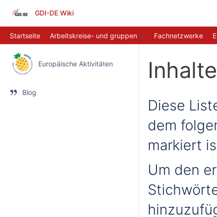
GDI-DE Wiki
Startseite
Arbeitskreise- und gruppen
Fachnetzwerke
E
Inhalt
Europäische Aktivitäten
Blog
Diese Liste
dem folge
markiert is
Um den er
Stichwörte
hinzuzufü