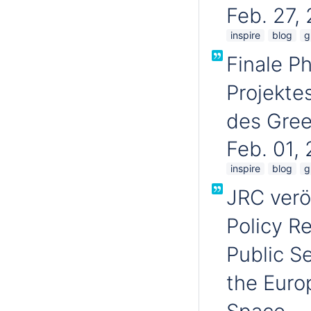
Feb. 27,
inspire
blog
g
Finale P
Projekte
des Gree
Feb. 01,
inspire
blog
g
JRC veröf
Policy R
Public S
the Euro