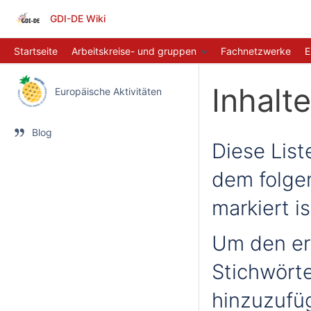
GDI-DE Wiki
Startseite
Arbeitskreise- und gruppen
Fachnetzwerke
E
Inhalt
Europäische Aktivitäten
Blog
Diese Liste
dem folge
markiert is
Um den er
Stichwörte
hinzuzufü