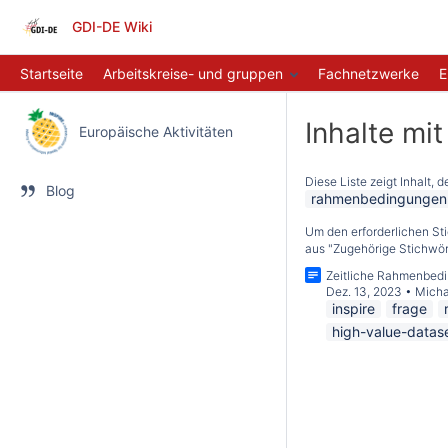
GDI-DE Wiki
Startseite
Arbeitskreise- und gruppen
Fachnetzwerke
E
Inhalte mi
Europäische Aktivitäten
Diese Liste zeigt Inhalt, 
Blog
rahmenbedingungen
Um den erforderlichen St
aus "Zugehörige Stichwört
Zeitliche Rahmenbed
Dez. 13, 2023
•
Micha
inspire
frage
high-value-datas