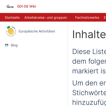
GDI-DE Wiki
Startseite
Arbeitskreise- und gruppen
Fachnetzwerke
E
Inhalt
Europäische Aktivitäten
Blog
Diese Liste
dem folge
markiert is
Um den er
Stichwörte
hinzuzufü