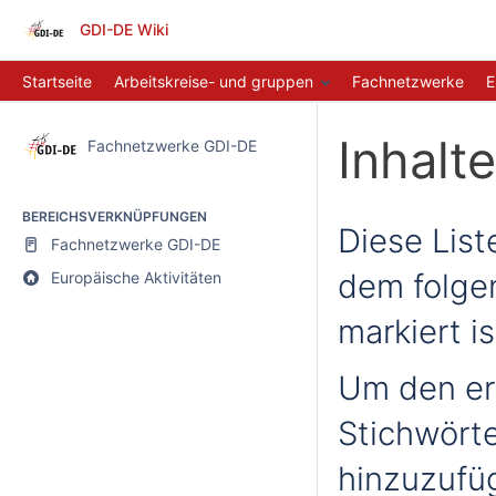
GDI-DE Wiki
Startseite
Arbeitskreise- und gruppen
Fachnetzwerke
E
Inhalt
Fachnetzwerke GDI-DE
BEREICHSVERKNÜPFUNGEN
Diese Liste
Fachnetzwerke GDI-DE
dem folge
Europäische Aktivitäten
markiert is
Um den er
Stichwörte
hinzuzufü