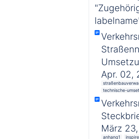
"Zugehörig
labelname'
Verkehrs
Straßenn
Umsetz
Apr. 02,
straßenbauverwa
technische-umse
Verkehrs
Steckbri
März 23
anhang1
inspire