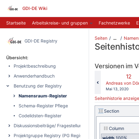
GDI-DE Wiki
Startseite
Arbeitskreise- und gruppen
Fachnetzwerke
E
Seiten
Namens
…
GDI-DE Registry
Seitenhisto
Übersicht:
Versionen im V
Projektbeschreibung
Alte
Anwenderhandbuch
12
Vers
changes.mady.b
Andreas von D
Benutzung der Registry
Gespeichert
Mai 13, 2020
am
Namensraum-Register
Seitenhistorie anzeig
Schema-Register Pflege
Section
Codelidsten-Register
Diskussionsbeiträge/ Fragestellungen
Column
Projektgruppe Registry (PG Registry)
width
100%