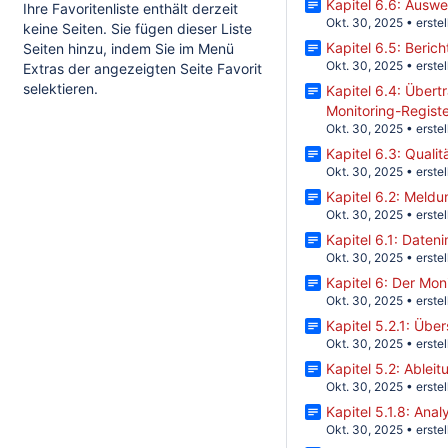
Kapitel 6.6: Ausw
Ihre Favoritenliste enthält derzeit
Okt. 30, 2025
•
erste
keine Seiten. Sie fügen dieser Liste
Kapitel 6.5: Berich
Seiten hinzu, indem Sie im Menü
Okt. 30, 2025
•
erste
Extras der angezeigten Seite Favorit
selektieren.
Kapitel 6.4: Übert
Monitoring-Regist
Okt. 30, 2025
•
erste
Kapitel 6.3: Quali
Okt. 30, 2025
•
erste
Kapitel 6.2: Meldu
Okt. 30, 2025
•
erste
Kapitel 6.1: Daten
Okt. 30, 2025
•
erste
Kapitel 6: Der Mon
Okt. 30, 2025
•
erste
Kapitel 5.2.1: Über
Okt. 30, 2025
•
erste
Kapitel 5.2: Ablei
Okt. 30, 2025
•
erste
Kapitel 5.1.8: Anal
Okt. 30, 2025
•
erste