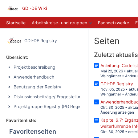
GDI-DE Wiki
Startseite
Arbeitskreise- und gruppen
Fachnetzwerke
E
Seiten
GDI-DE Registry
Zuletzt aktualis
Übersicht:
Anleitung: Codelis
Projektbeschreibung
Mai 22, 2026
•
aktual
Weingärtner
•
Änderu
Anwenderhandbuch
GDI-DE Registry
Benutzung der Registry
Nov. 05, 2025
•
aktua
Weingärtner
•
Änderu
Diskussionsbeiträge/ Fragestellungen
Anwenderhandbu
Projektgruppe Registry (PG Registry)
Okt. 30, 2025
•
aktua
Änderung anzeigen
Kapitel 6.7: Ergä
Favoritenliste:
weiterführende In
Favoritenseiten
Okt. 30, 2025
•
erste