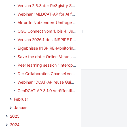
Version 2.6.3 der Re3gistry Software veröffentlicht
Webinar "MLDCAT-AP for AI factories" am 07.05.2026
Aktuelle Nutzenden-Umfrage zur INSPIRE Registry
OGC Connect vom 1. bis 4. Juni 2026 in Helsinki
Version 2026.1 des INSPIRE Reference Validator veröffentlicht
Ergebnisse INSPIRE-Monitoring 2025 veröffentlicht
Save the date: Online-Veranstaltung "GDI-DE4EU" am 23.04.2026
Peer learning session "Interoperability testing and securing instant communication" am 24.03.2026
Der Collaboration Channel von data.europa.eu: Ein zentraler Austauschraum für Europas Open-Data-Community
Webinar "DCAT-AP reuse Guidelines" am 21.04.2026
GeoDCAT‑AP 3.1.0 veröffentlicht
Februar
Januar
2025
2024