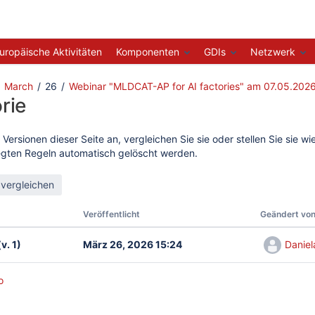
uropäische Aktivitäten
Komponenten
GDIs
Netzwerk
March
26
Webinar "MLDCAT-AP for AI factories" am 07.05.202
rie
 Versionen dieser Seite an, vergleichen Sie sie oder stellen Sie sie 
legten Regeln automatisch gelöscht werden.
Veröffentlicht
Geändert vo
v. 1)
März 26, 2026 15:24
Daniel
o