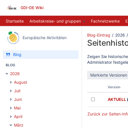
GDI-DE Wiki
Startseite
Arbeitskreise- und gruppen
Fachnetzwerke
E
Blog-Eintrag
2026
Europäische Aktivitäten
Seitenhisto
Blog
Zeigen Sie historische
Administrator festge
BLOG
2026
August
Version
Juli
Juni
AKTUELL
(
Mai
Zurück zur Seiten-Inf
April
März