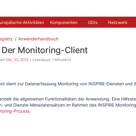
uropäische Aktivitäten
Komponenten
GDIs
Netzwerk
gistry
Anwenderhandbuch
: Der Monitoring-Client
am
Okt. 30, 2025
Lesedauer: 1 Minute(n)
ient dient zur Datenerfassung Monitoring von INSPIRE-Diensten und 
andelt die allgemeinen Funktionalitäten der Anwendung. Eine Hilfeste
- und Dienste-Metadatensätzen im Rahmen des INSPIRE Monitorings
itoring-Prozess
.