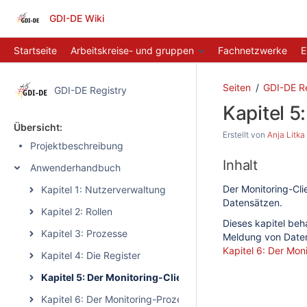
GDI-DE Wiki
Startseite
Arbeitskreise- und gruppen
Fachnetzwerke
E
Seiten
GDI-DE Re
GDI-DE Registry
Kapitel 5
Übersicht:
Erstellt von
Anja Litka
Projektbeschreibung
Inhalt
Anwenderhandbuch
Der Monitoring-Cl
Kapitel 1: Nutzerverwaltung
Datensätzen.
Kapitel 2: Rollen
Dieses kapitel beh
Kapitel 3: Prozesse
Meldung von Daten
Kapitel 6: Der Mon
Kapitel 4: Die Register
Kapitel 5: Der Monitoring-Client
Kapitel 6: Der Monitoring-Prozess